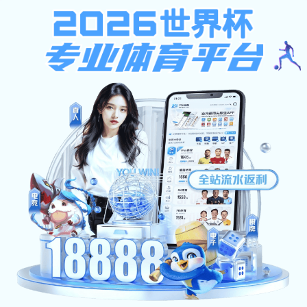
注册入口
酷游官网
—— 比赛数据