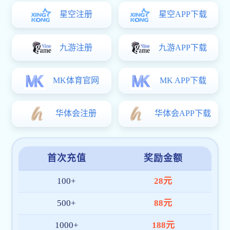
热议与讨论
在最近的NBA比赛中，德里克·怀特就杰伦·布朗遭遇技
术犯规的争议发表了看法，引发了广泛的讨论。这场
比赛不仅影响了球队的表现，也引起了球迷和专家们
对裁判判罚标准及其合理性的深入探讨。本文将从多
个角度分析这次事件，包括技术犯规的背景、德里克·
怀特的观点、舆论反响以及对未来比赛可能产生的影
响，力求全面呈现这一事件所引发的话题。
1、技术犯规的背景
杰伦·布朗在比赛中因与裁判发生争执而被判技术犯