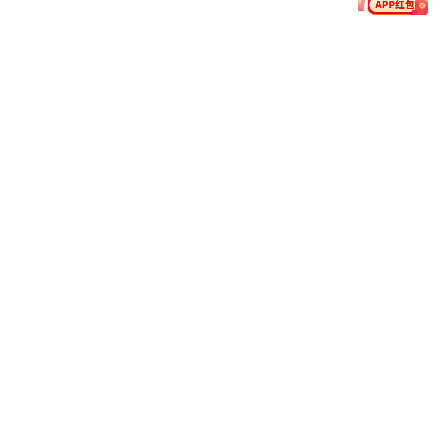
技。如果能够及时做出调整，将有助于提升整个联赛
形象，并加强观众信任感。
最后，在日常训练中，各支球队可能会增加关于情绪
管理和与裁判沟通技巧方面内容，以帮助球员们更好
地适应赛事压力。在这样的背景下，此次争议虽具负
面意义，但却可能为未来改善提供契机。
总结：
综上所述，德里克·怀特谈及杰伦·布朗技术犯规争议，
引发了多方讨论，为我们提供了思考竞技体育中公
平、公正原则的重要机会。这一事件让人们意识到，
无论是在赛场内外，对规则及其执行标准始终保持清
晰认识都是至关重要的一环。