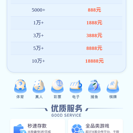
规，这一决定迅速引起了球迷和媒体的关注。技术犯
规通常是因为球员的不当行为，比如对裁判的不尊重
或不必要的抗议，而布朗在此情况下并没有明显冒犯
裁判，因此这个判罚让许多人感到困惑。
此类争议性裁决并非首次出现，近年来，随着比赛节
奏加快，对规则解读也愈加严格，很多球员都面临着
更高的心理压力和审视。而这次事件正好揭示了当前
NBA在规则执行上的一些矛盾和挑战。
此外，此事件还涉及到团队氛围与士气的问题。当核
心球员受到不公正待遇时，他周围队友的心态也会受
到影响，从而影响整个球队的表现。因此，这种争议
不仅仅是个人问题，更是团队层面需要面对的重要课
题。