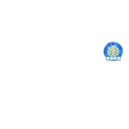
这样可以减少争议性判断带来的负面影响，使比赛更
加公正透明。
3、舆论反响与讨论
关于杰伦·布朗技术犯规引发了广泛讨论，各方意见纷
纷涌现。不少评论员指出，这种情况下应该给予更多
宽容，而不是轻易吹罚。在社交媒体上，一些球迷表
达了对布朗的不满，同时也有不少支持他的声音，他
们认为这是一种过于严厉的处罚。
同时，多位篮球专家通过不同平台对此事进行了详细
剖析。有专家指出，当今篮球运动中，不可避免地存
在着偏袒某些明星球员的问题，而这种不平衡将进一
步加剧各队之间的不公平竞争。