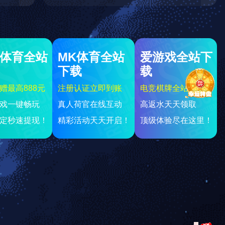
人可与我们联系处理。