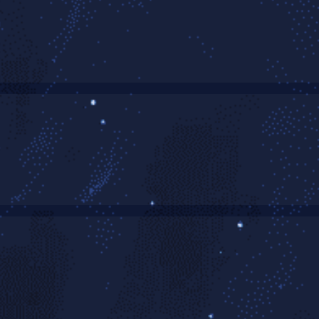
留时间、偏好设置等
验
务
，仅在以下情况下共享：
、云服务）合作时
调取