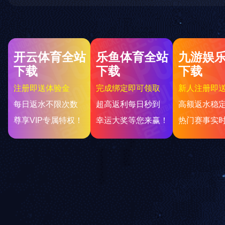
五、信息保护措施
平台采用多重防护机制确保九州酷
HTTPS 加密传输
权限分级与访问控制
系统审计与异常行为识别
六、用户权利
您拥有以下数据权利：
访问、更正、删除个人信息
申请注销账户或停止使用服务
关闭授权功能如位置服务或通
七、未成年人保护
我们不会面向 14 周岁以下用