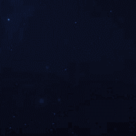
。
APP 加速加载
数据中心使用技巧
通过酷游官网客户端访问，可享
击任意球员即可展开详细数据，
更快的数据加载与更低延迟的直
括传球、射门、控球时间等指
体验。
。
联系我们
河南省郑州市建设路582号凤凰城4栋4单元2307室
support@junyuanxc.com
a