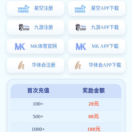
NCAA特别节目庆祝荣耀时刻
在2023年NCAA篮球赛季中，密歇根大学的篮球队表
现出色，成功晋级四强，令人振奋。为了庆祝这一荣
耀时刻，曾经效力于该校的五位优秀球员共同录制了
一档特别节目。这不仅是对于母校成就的赞颂，也是
对他们自己职业生涯的一次回顾和反思。在这个充满
激情与梦想的时刻，他们分享了各自的经历与感悟，
重温了那些年在校园中的点滴。本文将从四个方面详
细阐述这一事件，包括密歇根大学篮球队的历史、五
虎将的个人成就、他们对母校的影响，以及这一庆祝
活动所传递出的团结精神。