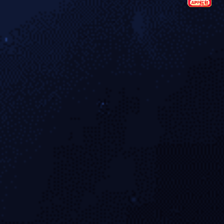
”，支持九州酷游(酷游·ku游)官方网站语音与字幕讲
类更清晰，常见问题支持搜索直达。
，支持建议提交与分类响应。
APP，随时掌握赛事
造，酷游官网 App 提供高清直播、实时比分、数
务，助您畅享专业体育内容。
响应快速