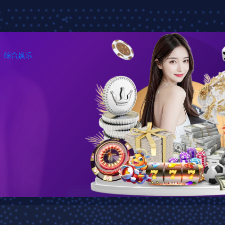
App下载
公司介绍
体育新闻
酷游官网
—— 比赛数据从这里开