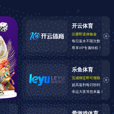
注册入口
始