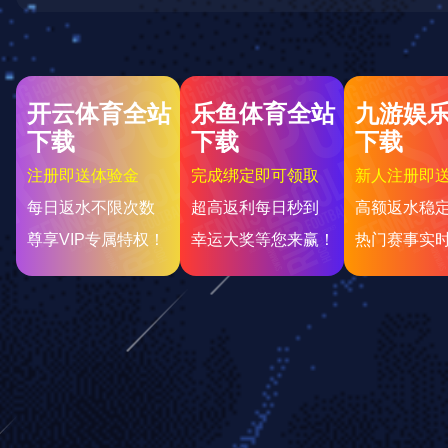
借助全球多节点部署与智能调度机
制，酷游官网 实现高并发条件下依然
保持流畅体验。热门赛事期间依旧顺
畅无阻，保障您不错过任何精彩瞬
间。
隐私与数据保护
采用多重加密策略与权限控制机制，
全方位保障用户信息与数据交互安
全。酷游官网 始终坚持以用户隐私为
首要原则，守护每一次访问。