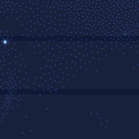
事、专业数据、高清视频，
酷游官网APP
与网页版为您提供便捷
APP下载
网页版入口
为什么选择 酷游官网？
用心服务 · 细节决定体验
多元活动回馈