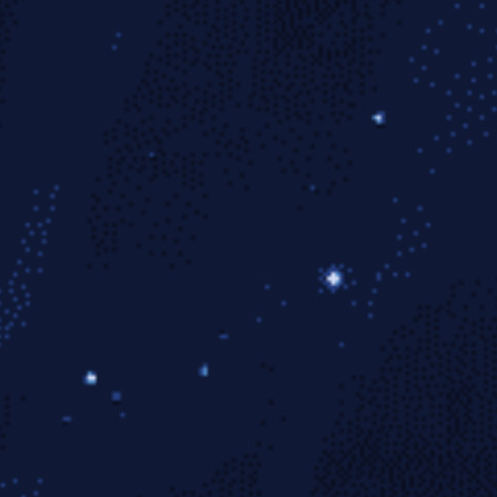
速浏览
体育赛事
、篮球、网球、羽毛球等，提供图文直播、赛程推送与历史回放