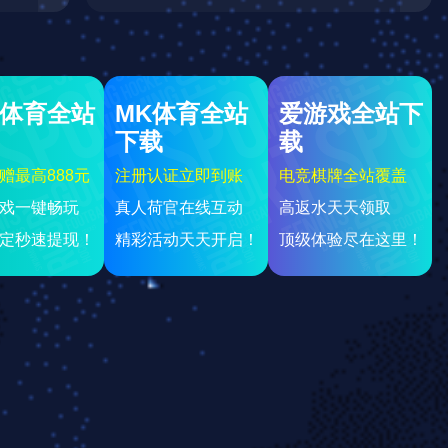
酷游官网 配备专业客服团队，全年
365 天 × 24 小时不间断在线，响应高
效，快速协助解决访问、账号、数据
使用等问题，服务可靠，沟通顺畅。
互动社群生态
构建多维度互动模块，汇聚分析、评
论与赛事讨论社区，提升用户黏性与
归属感。无论新手还是资深用户，都
能在 酷游官网 找到自己的话语场。