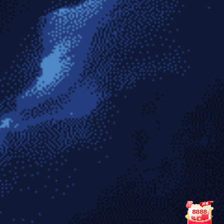
进
化方向。
荐系统上线，结合酷游官网用户偏好提供个性推送。
自动聚合平台高关注赛事，便于快速浏览。
，集中展示当日热议赛事与趋势。